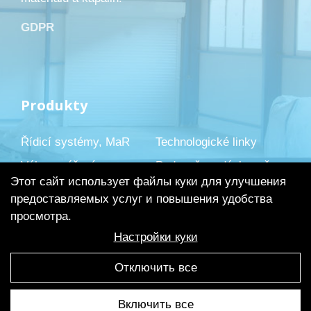
GDPR
Produkty
Řídicí systémy, MaR
Technologické linky
Váhy a vážení
Podavače a dávkovače
Этот сайт использует файлы куки для улучшения
Speciální a jiná zařízení
Servis, kalibrace
предоставляемых услуг и повышения удобства
Montáže elektro
Projekční činnost
просмотра.
Prodej techniky
Настройки куки
Отключить все
Включить все