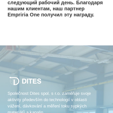
следующий рабочий день.
Благодаря
нашим клиентам, наш партнер
Empriria One получил эту награду.
Společnost Dites spol. s r.o. zaměřuje svoje
aktivity především do technologií v oblasti
vážení, dávkování a měření toku sypkých
materiálů a kapalin.