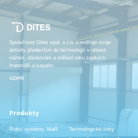
Společnost Dites spol. s r.o. zaměřuje svoje
aktivity především do technologií v oblasti
vážení, dávkování a měření toku sypkých
materiálů a kapalin.
GDPR
Produkty
Řídicí systémy, MaR
Technologické linky