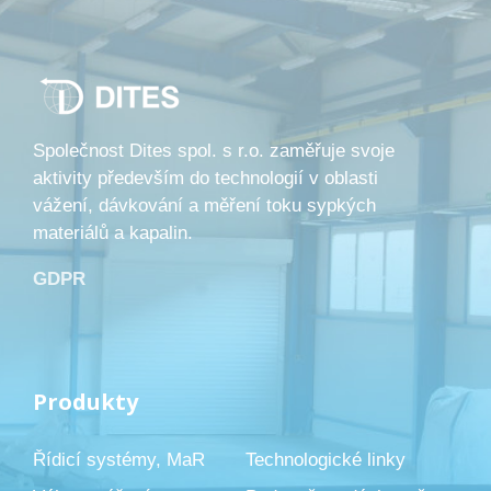
Společnost Dites spol. s r.o. zaměřuje svoje
aktivity především do technologií v oblasti
vážení, dávkování a měření toku sypkých
materiálů a kapalin.
GDPR
Produkty
Řídicí systémy, MaR
Technologické linky